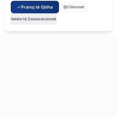
Pranoj të Gjitha
Na kontaktoni! 👋
Cilësimet
Vetëm të Domosdoshmet
Navigimi
Kontakti
+383 43 888 025