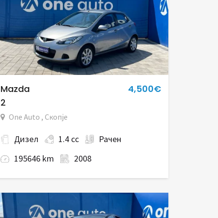
Mazda
4,500€
2
One Auto , Скопје
Дизел
1.4 cc
Рачен
195646 km
2008