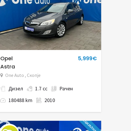
Opel
5,999€
Astra
One Auto , Скопје
Дизел
1.7 cc
Рачен
180488 km
2010
СПЕЦИЈАЛНА ПОНУДА