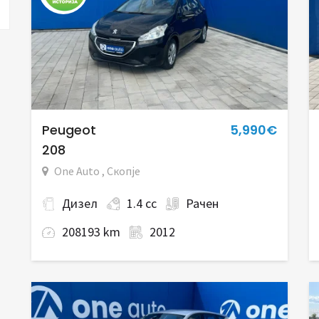
Peugeot
5,990€
208
One Auto , Скопје
Дизел
1.4 cc
Рачен
208193 km
2012