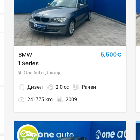
BMW
5,500€
1 Series
One Auto , Скопје
Дизел
2.0 cc
Рачен
241775 km
2009