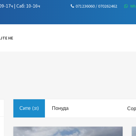
9-17ч | Саб: 10-16ч
071236060 / 070262462
Wh
ЈТЕ НЕ
Сите
Понуда
Сор
(31)