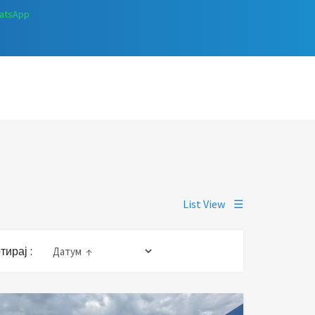
atsApp
List View
☰
тирај :