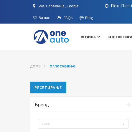
Пон-Пет: 0
Бул. Словенија, Скопје
За нас
FAQs
Blog
ВОЗИЛА
КОНТАКТИРА
дома
огласување
РЕСЕТИРАЊЕ
Бренд
Сите