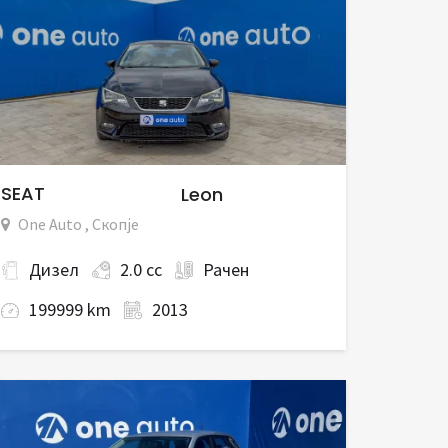
SEAT
Leon
One Auto , Скопје
Дизел
2.0 cc
Рачен
199999 km
2013