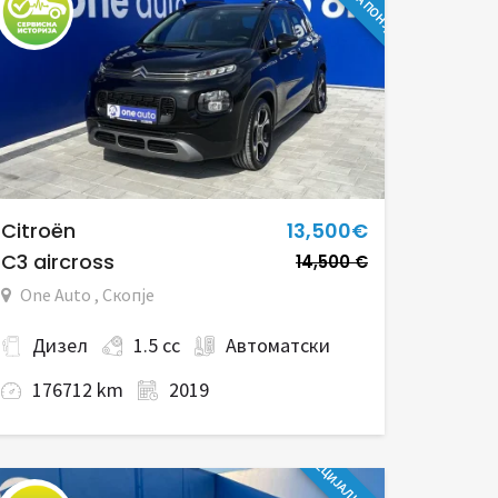
Citroën
13,500€
C3 aircross
14,500 €
One Auto , Скопје
Дизел
1.5 cc
Автоматски
176712 km
2019