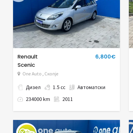
Renault
6,800€
Scenic
One Auto , Скопје
Дизел
1.5 cc
Автоматски
234000 km
2011