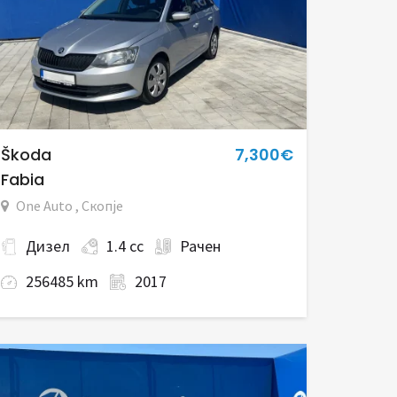
Škoda
7,300€
Fabia
One Auto , Скопје
Дизел
1.4 cc
Рачен
256485 km
2017