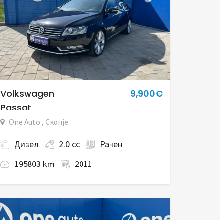
Volkswagen
9,900€
Passat
One Auto , Скопје
Дизел
2.0 cc
Рачен
195803 km
2011