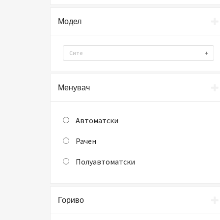
Модел
Сите
Менувач
Автоматски
Рачен
Полуавтоматски
Гориво