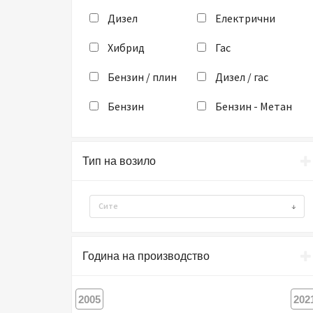
Дизел
Електрични
Хибрид
Гас
Бензин / плин
Дизел / гас
Бензин
Бензин - Метан
Тип на возило
Сите
Година на производство
2005
202