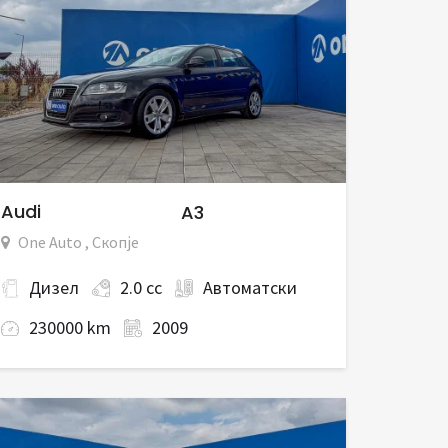
Audi
A3
One Auto , Скопје
Дизел
2.0 cc
Автоматски
230000 km
2009