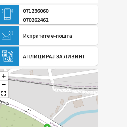
071236060
070262462
Испратете е-пошта
АПЛИЦИРАЈ ЗА ЛИЗИНГ
+
−