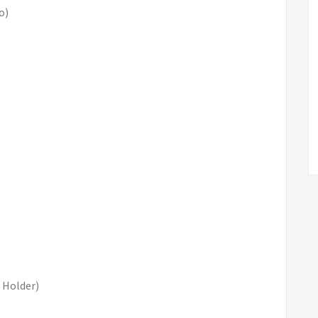
о)
 Holder)