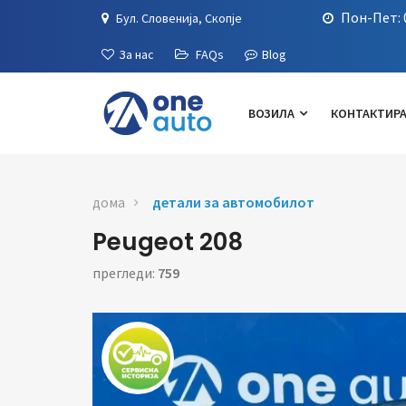
Пон-Пет: 0
Бул. Словенија, Скопје
За нас
FAQs
Blog
ВОЗИЛА
КОНТАКТИРА
дома
детали за автомобилот
Peugeot 208
прегледи:
759