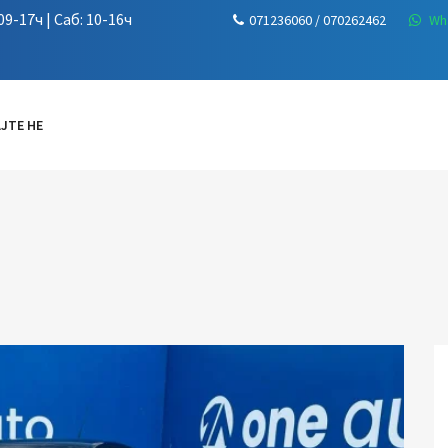
9-17ч | Саб: 10-16ч
071236060 / 070262462
Wh
ЈТЕ НЕ