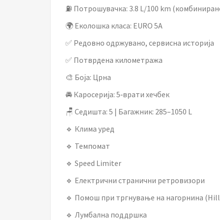
⛽ Потрошувачка: 3.8 L/100 km (комбиниран
🌍 Еколошка класа: EURO 5A
✅ Редовно одржувано, сервисна историја
✅ Потврдена километража
🎨 Боја: Црна
🚘 Каросерија: 5‑врати хечбек
🪑 Седишта: 5 | Багажник: 285–1050 L
🔹 Клима уред
🔹 Темпомат
🔹 Speed Limiter
🔹 Електрични странични ретровизори
🔹 Помош при тргнување на нагорнина (Hill
🔹 Лумбална поддршка