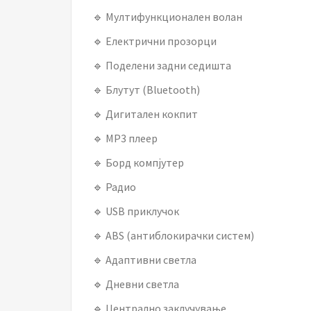
🔹 Мултифункционален волан
🔹 Електрични прозорци
🔹 Поделени задни седишта
🔹 Блутут (Bluetooth)
🔹 Дигитален кокпит
🔹 MP3 плеер
🔹 Борд компјутер
🔹 Радио
🔹 USB приклучок
🔹 ABS (антиблокирачки систем)
🔹 Адаптивни светла
🔹 Дневни светла
🔹 Централно заклучување