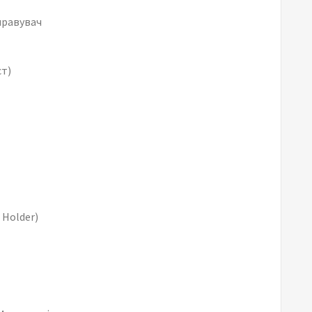
правувач
ст)
 Holder)