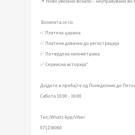
📌 Ново увезено возило – неуправувано во
Возилата се со:
✅ Платена царина
✅ Платени давачки до регистрација
✅ Потврдена километража
✅ Сервисна историја*
Дојдете и пробајте од Понеделник до Петок 
Сабота 10:00 - 16:00
Тел./Whats App/Viber
071236060