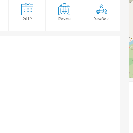
2012
Рачен
Хечбек