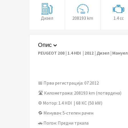
Дизел
208193 km
1.4 cc
Опис
PEUGEOT 208 | 1.4 HDI | 2012 | Дизел | Мануел
📅 Прва регистрација: 07.2012
🛣 Километража: 208193 km (потврдена)
⚙️ Мотор: 1.4 HDI | 68 КС (50 kW)
🔁 Менувач: 5‑степен рачен
🚗 Погон: Предни тркала