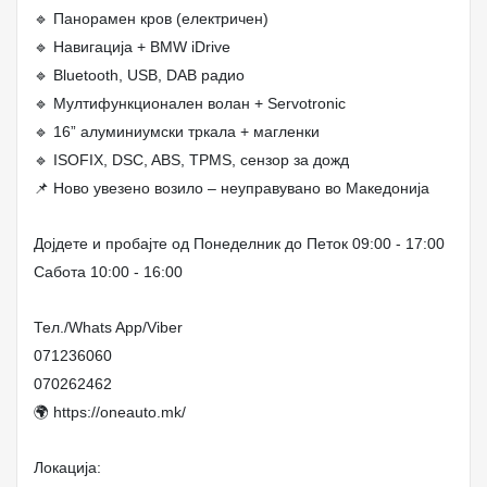
🔹 Панорамен кров (електричен)
🔹 Навигација + BMW iDrive
🔹 Bluetooth, USB, DAB радио
🔹 Мултифункционален волан + Servotronic
🔹 16” алуминиумски тркала + магленки
🔹 ISOFIX, DSC, ABS, TPMS, сензор за дожд
📌 Ново увезено возило – неуправувано во Македонија
Дојдете и пробајте од Понеделник до Петок 09:00 - 17:00
Сабота 10:00 - 16:00
Тел./Whats App/Viber
071236060
070262462
🌍 https://oneauto.mk/
Локација: