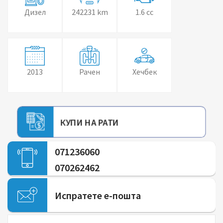
Дизел
242231 km
1.6 cc
2013
Рачен
Хечбек
КУПИ НА РАТИ
071236060
070262462
Испратете е-пошта