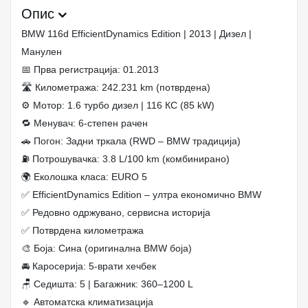
Опис
BMW 116d EfficientDynamics Edition | 2013 | Дизел |
Манулен
📅 Прва регистрација: 01.2013
🛣 Километража: 242.231 km (потврдена)
⚙️ Мотор: 1.6 турбо дизел | 116 КС (85 kW)
🔁 Менувач: 6‑степен рачен
🚗 Погон: Задни тркала (RWD – BMW традиција)
⛽ Потрошувачка: 3.8 L/100 km (комбинирано)
🌍 Еколошка класа: EURO 5
✅ EfficientDynamics Edition – ултра економично BMW
✅ Редовно одржувано, сервисна историја
✅ Потврдена километража
🎨 Боја: Сина (оригинална BMW боја)
🚘 Каросерија: 5‑врати хечбек
🪑 Седишта: 5 | Багажник: 360–1200 L
🔹 Автоматска климатизација