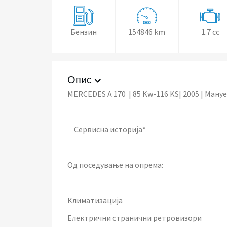
Бензин
154846 km
1.7 cc
Опис
MERCEDES A 170 | 85 Kw-116 KS| 2005 | Мануе
Сервисна историја*
Од поседување на опрема:
Климатизација
Електрични странични ретровизори