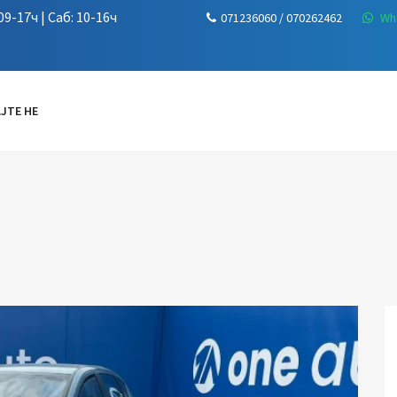
9-17ч | Саб: 10-16ч
071236060 / 070262462
Wh
ЈТЕ НЕ