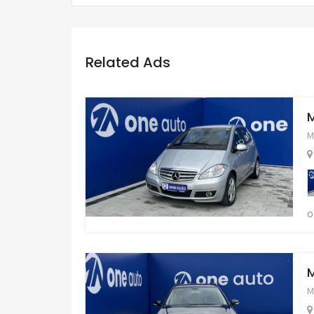
Related Ads
M
О
M