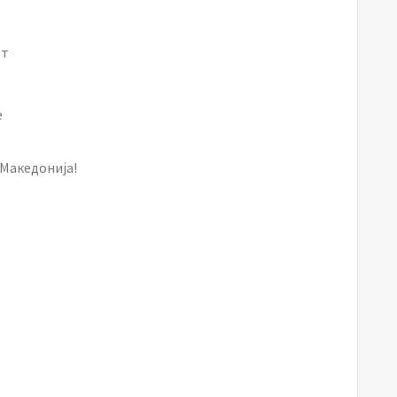
от
е
 Македонија!