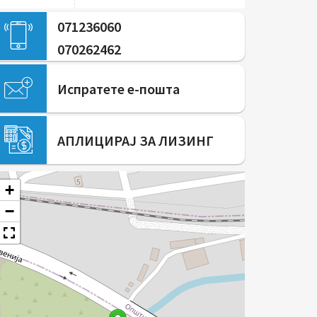
071236060
070262462
Испратете е-пошта
АПЛИЦИРАЈ ЗА ЛИЗИНГ
+
−