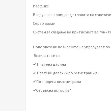
Изофикс
Воздушна перница од страната на совозач
Серво волан
Систем за следење на притисокот во гумит
Ново увезени возила што не управуваат во
Возилата се со:
✔ Платена царина
✔ Платени давачки до регистрација
✔Потврдена километража
✔Сервисна историја*