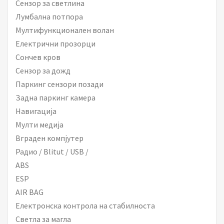
Сензор за светлина
Лумбална потпора
Мултифункционален волан
Електрични прозорци
Сончев кров
Сензор за дожд
Паркинг сензори позади
Задна паркинг камера
Навигација
Мулти медија
Вграден компјутер
Радио / Blitut / USB /
ABS
ESP
AIR BAG
Електронска контрола на стабилноста
Светла за магла