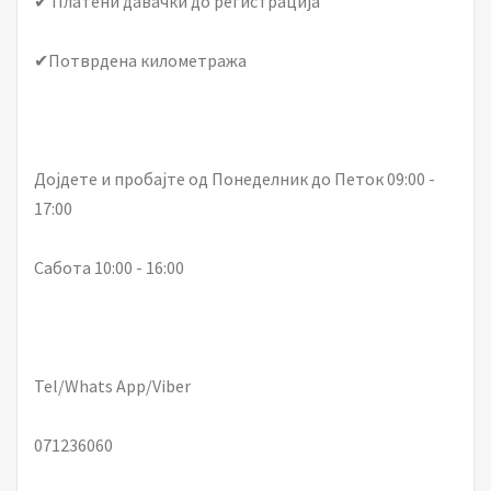
✔ Платени давачки до регистрација
✔Потврдена километража
Дојдете и пробајте од Понеделник до Петок 09:00 -
17:00
Сабота 10:00 - 16:00
Tel/Whats App/Viber
071236060