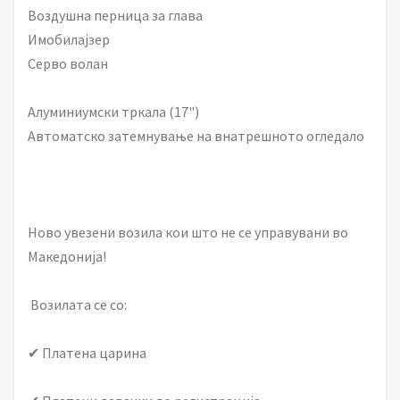
Воздушна перница за глава
Имобилајзер
Серво волан
Алуминиумски тркала (17")
Автоматско затемнување на внатрешното огледало
Ново увезени возила кои што не се управувани во
Македонија!
Возилата се со:
✔ Платена царина