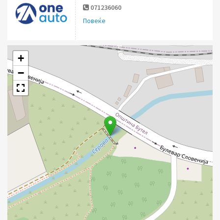
071236060
Повеќе
+
−