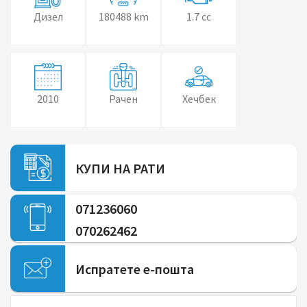
Дизел
180488 km
1.7 cc
2010
Рачен
Хечбек
КУПИ НА РАТИ
071236060
070262462
Испратете е-пошта